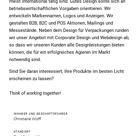
meist international tätig sind. Gutes De­sign soll­te sich an
be­triebs­wirt­schaft­li­chen Vor­ga­ben ori­en­tie­ren. Wir
entwickeln Markennamen, Logos und Anzeigen. Wir
gestalten B2B, B2C und POS Aktionen, Mailings und
Messestände. Neben dem Design für Verpackungen runden
wir unser Angebot mit Corporate Design und Webdesign ab,
so dass wir unseren Kunden alle Designleistungen bieten
können, die für ein erfolgreiches Agieren im Markt
notwendig sind.
Sind Sie daran interessiert, Ihre Produkte im besten Licht
erscheinen zu lassen?
Think of working together!
INHABER UND GESCHÄFTSFÜHRER
Christiane Wolff
STANDORT